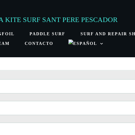
A KITE SURF SANT PERE PESCADOR
GFOIL
PADDLE SURF
SURF AND REPAIR S
EAM
CONTACTO