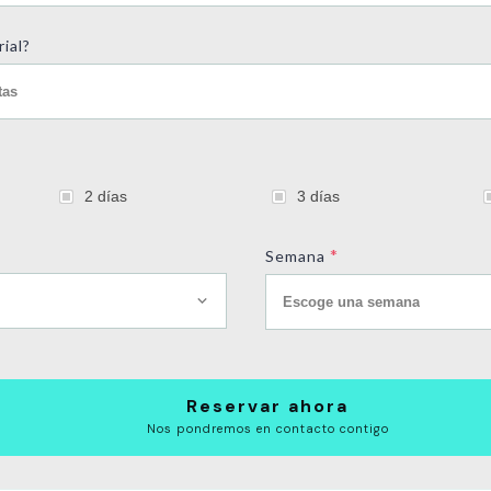
ial?
tas
2 días
3 días
*
Semana
Escoge una semana
Reservar
ahora
Nos pondremos en contacto contigo