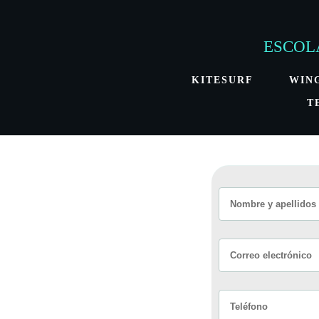
ESCOL
KITESURF
WIN
T